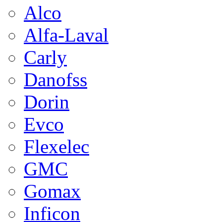
Alco
Alfa-Laval
Carly
Danofss
Dorin
Evco
Flexelec
GMC
Gomax
Inficon