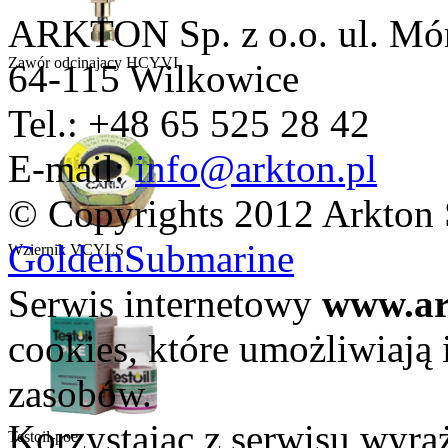
ARKTON Sp. z o.o.
ul. Mó
Zawór odcinający HCYVI
64-115 Wilkowice
Tel.: +48 65 525 28 42
E-mail:
info@arkton.pl
© Copyrights 2012 Arkton 
GoldenSubmarine
Wziernik VCYLS
Serwis internetowy
www.ar
cookies, które umożliwiają i
zasobów.
Korzystając z serwisu wyra
Testoil-poe