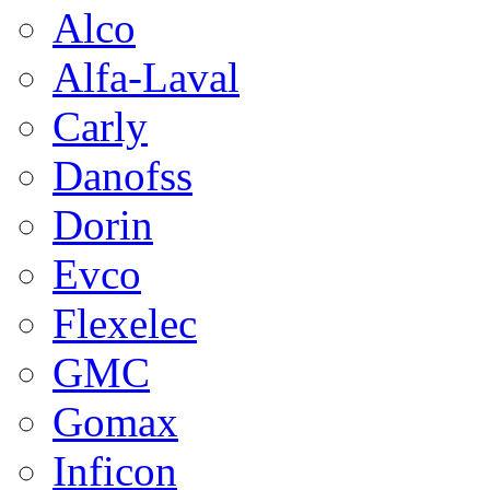
Alco
Alfa-Laval
Carly
Danofss
Dorin
Evco
Flexelec
GMC
Gomax
Inficon