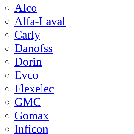
Alco
Alfa-Laval
Carly
Danofss
Dorin
Evco
Flexelec
GMC
Gomax
Inficon