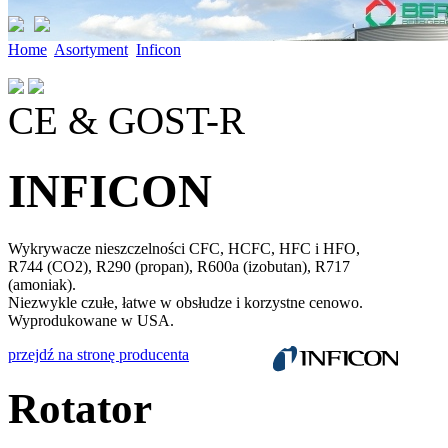
Home
Asortyment
Inficon
CE & GOST-R
INFICON
Wykrywacze nieszczelności CFC, HCFC, HFC i HFO,
R744 (CO2), R290 (propan), R600a (izobutan), R717
(amoniak).
Niezwykle czułe, łatwe w obsłudze i korzystne cenowo.
Wyprodukowane w USA.
przejdź na stronę producenta
Rotator